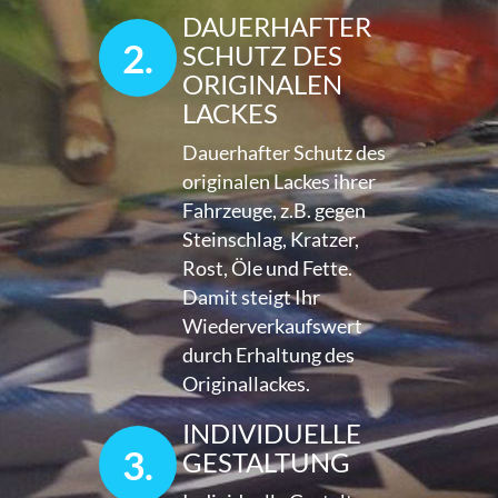
DAUERHAFTER
2.
SCHUTZ DES
ORIGINALEN
LACKES
Dauerhafter Schutz des
originalen Lackes ihrer
Fahrzeuge, z.B. gegen
Steinschlag, Kratzer,
Rost, Öle und Fette.
Damit steigt Ihr
Wiederverkaufswert
durch Erhaltung des
Originallackes.
INDIVIDUELLE
3.
GESTALTUNG